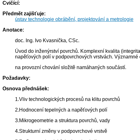
Cvičící:
Předmět zajišťuje:
ústav technologie obrábění, projektování a metrologie
Anotace:
doc. Ing. Ivo Kvasnička, CSc.
Úvod do inženýrství povrchů. Komplexní kvalita (integri
napěťových polí v podpovrchových vrstvách. Významné cha
na provozní chování složitě namáhaných součástí.
Požadavky:
Osnova přednášek:
1.Vliv technologických procesů na klitu povrchů
2.Hodnocení tepelných a napěťových polí
3.Mikrogeometrie a struktura povrchů, vady
4.Strukturní změny v podpovrchové vrstvě