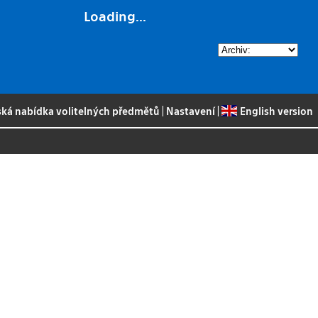
Loading...
ská nabídka volitelných předmětů
|
Nastavení
|
English version