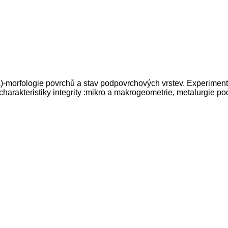
ta)-morfologie povrchů a stav podpovrchových vrstev. Experime
rakteristiky integrity :mikro a makrogeometrie, metalurgie pod