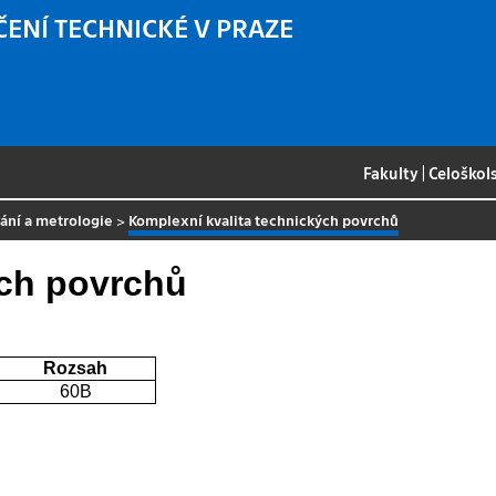
ČENÍ TECHNICKÉ V PRAZE
Fakulty
|
Celoškol
vání a metrologie
>
Komplexní kvalita technických povrchů
ých povrchů
Rozsah
60B