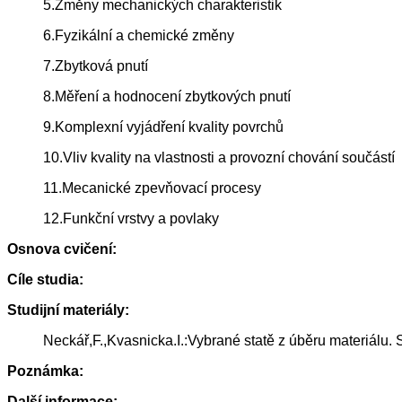
5.Změny mechanických charakteristik
6.Fyzikální a chemické změny
7.Zbytková pnutí
8.Měření a hodnocení zbytkových pnutí
9.Komplexní vyjádření kvality povrchů
10.Vliv kvality na vlastnosti a provozní chování součástí
11.Mecanické zpevňovací procesy
12.Funkční vrstvy a povlaky
Osnova cvičení:
Cíle studia:
Studijní materiály:
Neckář,F.,Kvasnicka.I.:Vybrané statě z úběru materiálu.
Poznámka:
Další informace: