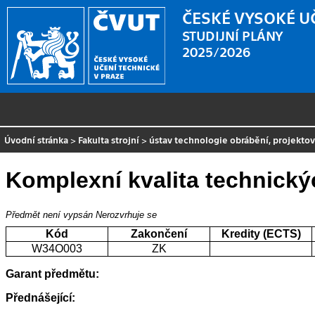
ČESKÉ VYSOKÉ U
STUDIJNÍ PLÁNY
2025/2026
Úvodní stránka
>
Fakulta strojní
>
ústav technologie obrábění, projekto
Komplexní kvalita technick
Předmět není vypsán
Nerozvrhuje se
Kód
Zakončení
Kredity (ECTS)
W34O003
ZK
Garant předmětu:
Přednášející: