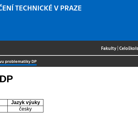
ČENÍ TECHNICKÉ V PRAZE
Fakulty
|
Celoškol
avu problematiky DP
 DP
Jazyk výuky
česky