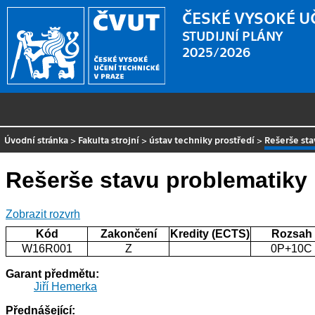
ČESKÉ VYSOKÉ U
STUDIJNÍ PLÁNY
2025/2026
Úvodní stránka
>
Fakulta strojní
>
ústav techniky prostředí
>
Rešerše st
Rešerše stavu problematiky
Zobrazit rozvrh
Kód
Zakončení
Kredity (ECTS)
Rozsah
W16R001
Z
0P+10C
Garant předmětu:
Jiří Hemerka
Přednášející: