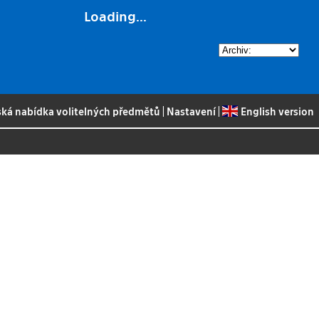
Loading...
ská nabídka volitelných předmětů
|
Nastavení
|
English version