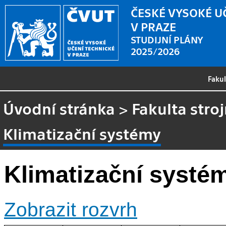
ČESKÉ VYSOKÉ U
V PRAZE
STUDIJNÍ PLÁNY
2025/2026
Faku
Úvodní stránka
>
Fakulta stroj
Klimatizační systémy
Klimatizační systé
Zobrazit rozvrh