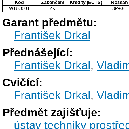
Kód
Zakončení
Kredity (ECTS)
Rozsah
W16O001
ZK
3P+3C
Garant předmětu:
František Drkal
Přednášející:
František Drkal
,
Vladim
Cvičící:
František Drkal
,
Vladim
Předmět zajišťuje:
ústav techniky prostře