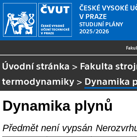
ČESKÉ VYSOKÉ U
V PRAZE
STUDIJNÍ PLÁNY
2025/2026
Faku
Úvodní stránka
>
Fakulta stroj
termodynamiky
>
Dynamika p
Dynamika plynů
Předmět není vypsán
Nerozvrhu