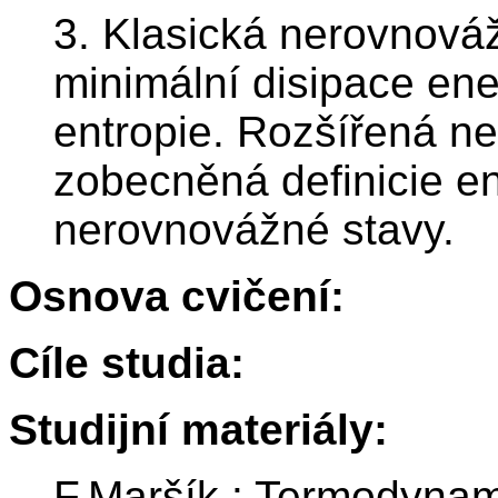
3. Klasická nerovnová
minimální disipace ene
entropie. Rozšířená 
zobecněná definicie en
nerovnovážné stavy.
Osnova cvičení:
Cíle studia:
Studijní materiály:
F.Maršík : Termodynam