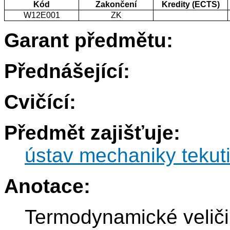
Kód
Zakončení
Kredity (ECTS)
W12E001
ZK
Garant předmětu:
Přednášející:
Cvičící:
Předmět zajišťuje:
ústav mechaniky tekut
Anotace:
Termodynamické veličin