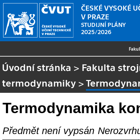
ČESKÉ VYSOKÉ U
V PRAZE
STUDIJNÍ PLÁNY
2025/2026
Faku
Úvodní stránka
>
Fakulta stroj
termodynamiky
>
Termodynam
Termodynamika kon
Předmět není vypsán
Nerozvrhu