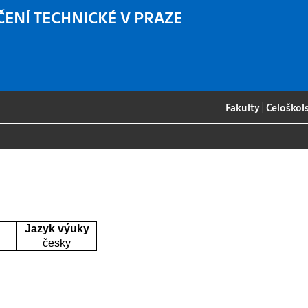
ČENÍ TECHNICKÉ V PRAZE
Fakulty
|
Celoškol
Jazyk výuky
česky