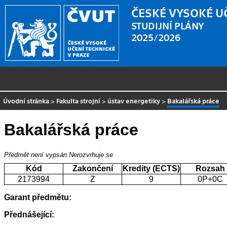
ČESKÉ VYSOKÉ U
STUDIJNÍ PLÁNY
2025/2026
Úvodní stránka
>
Fakulta strojní
>
ústav energetiky
>
Bakalářská práce
Bakalářská práce
Předmět není vypsán
Nerozvrhuje se
Kód
Zakončení
Kredity (ECTS)
Rozsah
2173994
Z
9
0P+0C
Garant předmětu:
Přednášející: