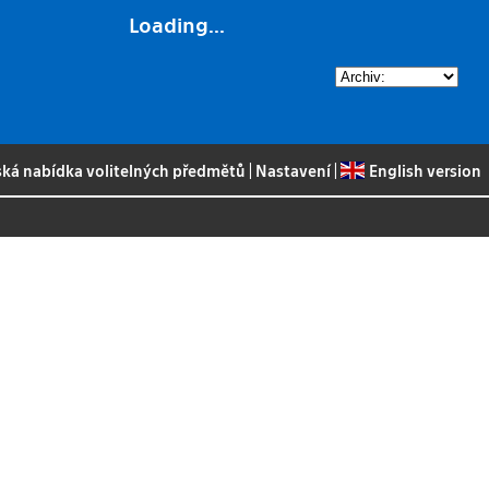
Loading...
ská nabídka volitelných předmětů
|
Nastavení
|
English version