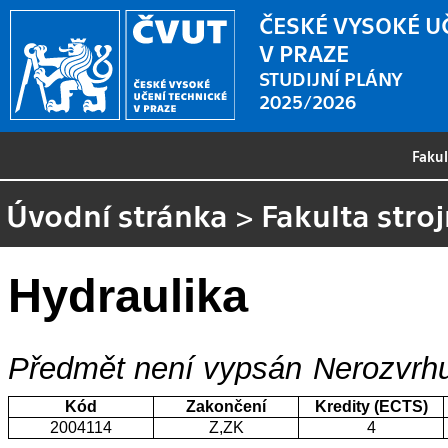
ČESKÉ VYSOKÉ U
V PRAZE
STUDIJNÍ PLÁNY
2025/2026
Faku
Úvodní stránka
>
Fakulta stroj
Hydraulika
Předmět není vypsán
Nerozvrhu
Kód
Zakončení
Kredity (ECTS)
2004114
Z,ZK
4