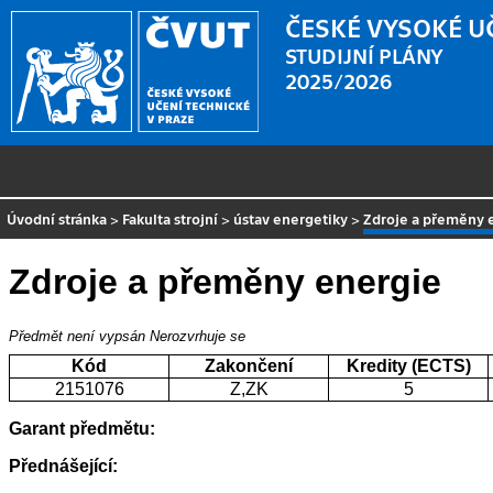
ČESKÉ VYSOKÉ U
STUDIJNÍ PLÁNY
2025/2026
Úvodní stránka
>
Fakulta strojní
>
ústav energetiky
>
Zdroje a přeměny 
Zdroje a přeměny energie
Předmět není vypsán
Nerozvrhuje se
Kód
Zakončení
Kredity (ECTS)
2151076
Z,ZK
5
Garant předmětu:
Přednášející: