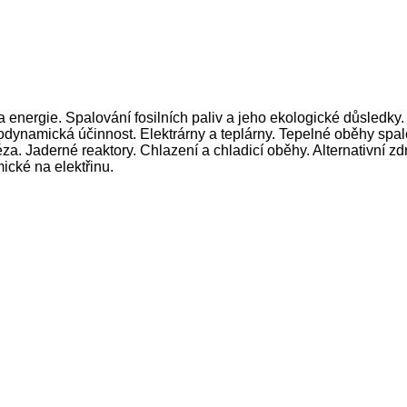
 energie. Spalování fosilních paliv a jeho ekologické důsledky
odynamická účinnost. Elektrárny a teplárny. Tepelné oběhy spal
a. Jaderné reaktory. Chlazení a chladicí oběhy. Alternativní zd
ické na elektřinu.