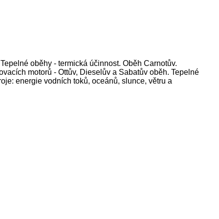
. Tepelné oběhy - termická účinnost. Oběh Carnotův.
ovacích motorů - Ottův, Dieselův a Sabatův oběh. Tepelné
roje: energie vodních toků, oceánů, slunce, větru a