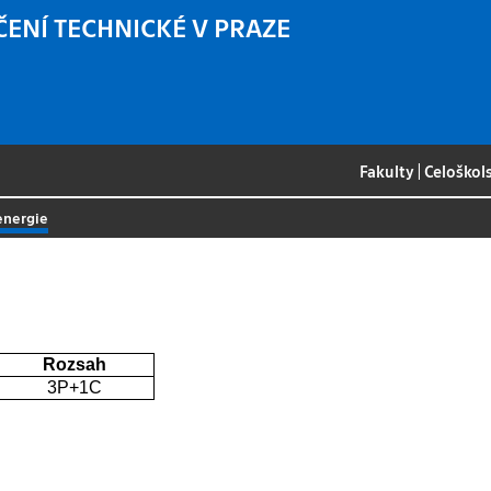
ČENÍ TECHNICKÉ V PRAZE
Fakulty
|
Celoškol
energie
Rozsah
3P+1C