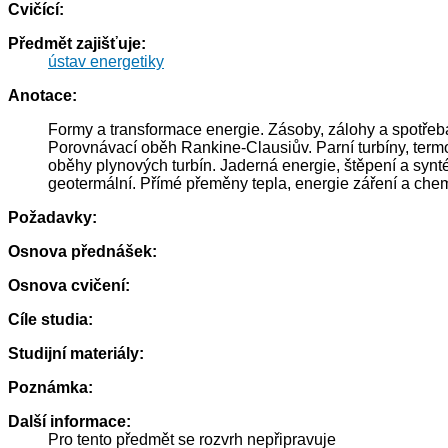
Cvičící:
Předmět zajišťuje:
ústav energetiky
Anotace:
Formy a transformace energie. Zásoby, zálohy a spotřeba
Porovnávací oběh Rankine-Clausiův. Parní turbíny, term
oběhy plynových turbín. Jaderná energie, štěpení a syntéz
geotermální. Přímé přeměny tepla, energie záření a chem
Požadavky:
Osnova přednášek:
Osnova cvičení:
Cíle studia:
Studijní materiály:
Poznámka:
Další informace:
Pro tento předmět se rozvrh nepřipravuje