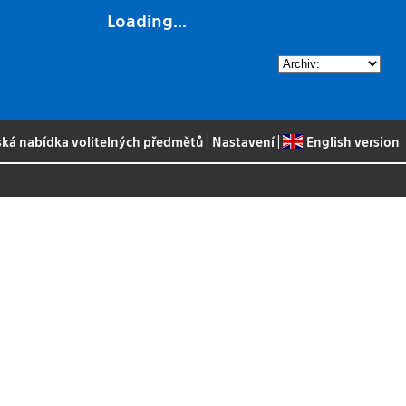
Loading...
ská nabídka volitelných předmětů
|
Nastavení
|
English version