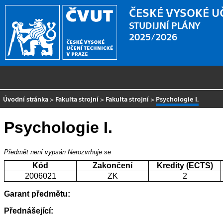
ČESKÉ VYSOKÉ U
STUDIJNÍ PLÁNY
2025/2026
Úvodní stránka
>
Fakulta strojní
>
Fakulta strojní
>
Psychologie I.
Psychologie I.
Předmět není vypsán
Nerozvrhuje se
Kód
Zakončení
Kredity (ECTS)
2006021
ZK
2
Garant předmětu:
Přednášející: