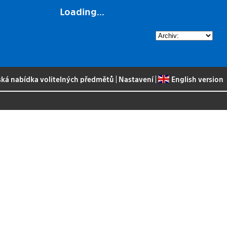
Loading...
ská nabídka volitelných předmětů
|
Nastavení
|
English version