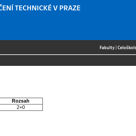
ČENÍ TECHNICKÉ V PRAZE
Fakulty
|
Celoškol
Rozsah
2+0