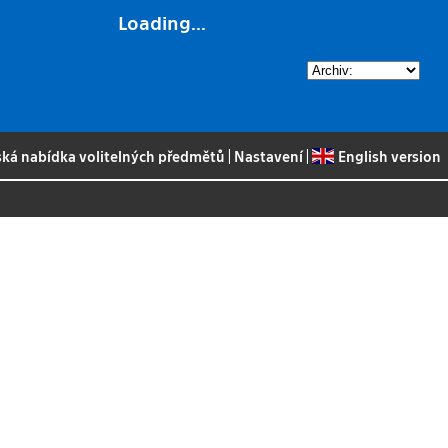
Loading...
ská nabídka volitelných předmětů
|
Nastavení
|
English version