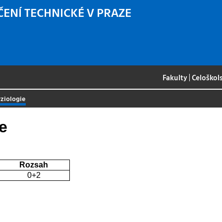
ČENÍ TECHNICKÉ V PRAZE
Fakulty
|
Celoškol
yziologie
e
Rozsah
0+2