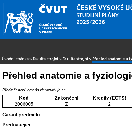
ČESKÉ VYSOKÉ U
STUDIJNÍ PLÁNY
2025/2026
Úvodní stránka
>
Fakulta strojní
>
Fakulta strojní
>
Přehled anatomie a f
Přehled anatomie a fyziologi
Předmět není vypsán
Nerozvrhuje se
Kód
Zakončení
Kredity (ECTS)
2006005
Z
2
Garant předmětu:
Přednášející: