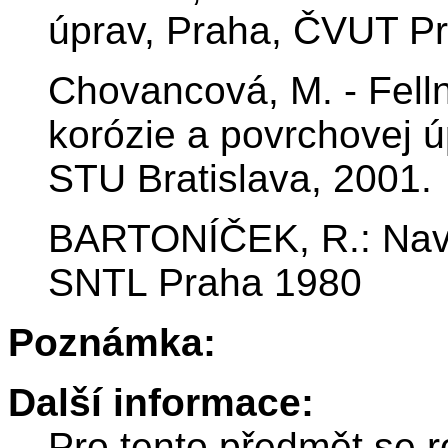
úprav, Praha, ČVUT Pr
Chovancová, M. - Fellne
korózie a povrchovej ú
STU Bratislava, 2001.
BARTONÍČEK, R.: Navrh
SNTL Praha 1980
Poznámka:
Další informace:
Pro tento předmět se r