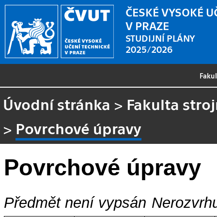
ČESKÉ VYSOKÉ U
V PRAZE
STUDIJNÍ PLÁNY
2025/2026
Faku
Úvodní stránka
>
Fakulta stroj
>
Povrchové úpravy
Povrchové úpravy
Předmět není vypsán
Nerozvrhu