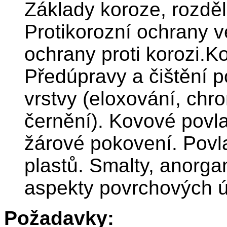
Základy koroze, rozděl
Protikorozní ochrany v
ochrany proti korozi.K
Předúpravy a čištění 
vrstvy (eloxování, chr
černění). Kovové povla
žárové pokovení. Povl
plastů. Smalty, anorga
aspekty povrchových ú
Požadavky: