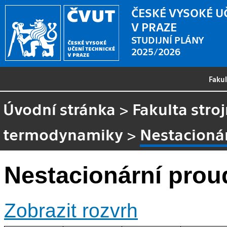
ČESKÉ VYSOKÉ U
V PRAZE
STUDIJNÍ PLÁNY
2025/2026
Faku
Úvodní stránka
>
Fakulta stroj
termodynamiky
>
Nestacioná
Nestacionární pro
Zobrazit rozvrh