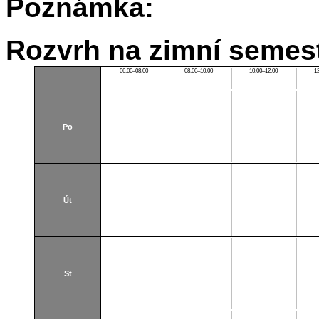
Poznámka:
Rozvrh na zimní semest
06:00–08:00
08:00–10:00
10:00–12:00
1
Po
Út
St