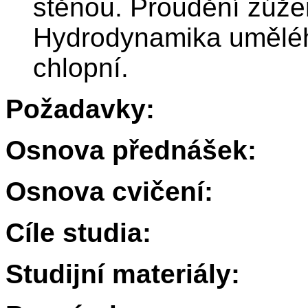
stěnou. Proudění zúže
Hydrodynamika uměléh
chlopní.
Požadavky:
Osnova přednášek:
Osnova cvičení:
Cíle studia:
Studijní materiály: