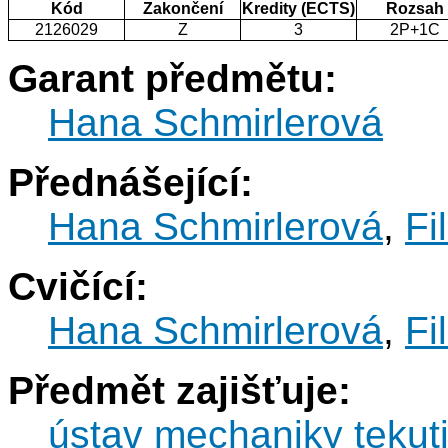
Kód
Zakončení
Kredity (ECTS)
Rozsah
2126029
Z
3
2P+1C
Garant předmětu:
Hana Schmirlerová
Přednášející:
Hana Schmirlerová
,
Fi
Cvičící:
Hana Schmirlerová
,
Fi
Předmět zajišťuje:
ústav mechaniky tekut