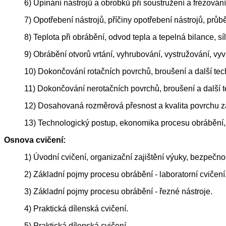
6) Upínání nástrojů a obrobků při soustružení a frézování
7) Opotřebení nástrojů, příčiny opotřebení nástrojů, prů
8) Teplota při obrábění, odvod tepla a tepelná bilance, s
9) Obrábění otvorů vrtání, vyhrubování, vystružování, vyvr
10) Dokončování rotačních povrchů, broušení a další tec
11) Dokončování nerotačních povrchů, broušení a další t
12) Dosahovaná rozměrová přesnost a kvalita povrchu zák
13) Technologický postup, ekonomika procesu obrábění, 
Osnova cvičení:
1) Úvodní cvičení, organizační zajištění výuky, bezpečno
2) Základní pojmy procesu obrábění - laboratorní cvičení
3) Základní pojmy procesu obrábění - řezné nástroje.
4) Praktická dílenská cvičení.
5) Praktická dílenská cvičení.