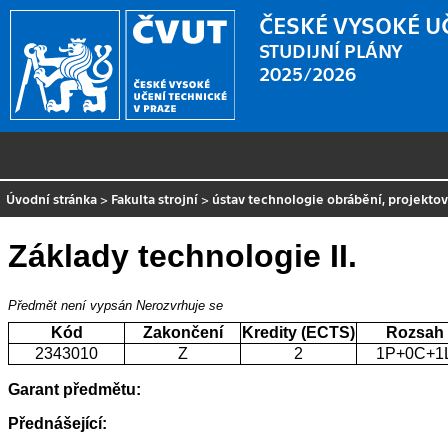
ČESKÉ VYSOKÉ U
STUDIJNÍ PLÁNY
2025/2026
Úvodní stránka
>
Fakulta strojní
>
ústav technologie obrábění, projekto
Základy technologie II.
Předmět není vypsán
Nerozvrhuje se
Kód
Zakončení
Kredity (ECTS)
Rozsah
2343010
Z
2
1P+0C+1
Garant předmětu:
Přednášející: