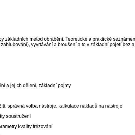
ipy základních metod obrábění. Teoretické a praktické seznáme
, zahlubování), vyvrtávání a broušení a to v základní pojetí bez 
ní a jejich dělení, základní pojmy
žití, správná volba nástroje, kalkulace nákladů na nástroje
ity soustružení
ametry kvality frézování