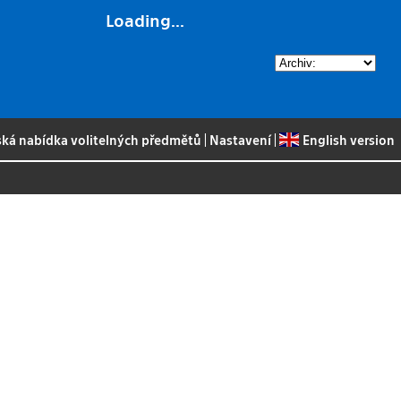
Loading...
ská nabídka volitelných předmětů
|
Nastavení
|
English version