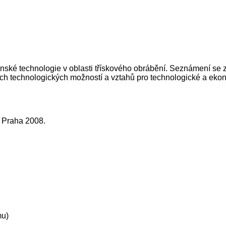
nské technologie v oblasti třískového obrábění. Seznámení se zá
ích technologických možností a vztahů pro technologické a eko
T, Praha 2008.
mu)