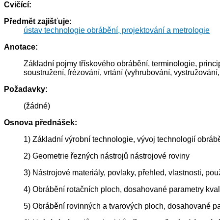
Cvičící:
Předmět zajišťuje:
ústav technologie obrábění, projektování a metrologie
Anotace:
Základní pojmy třískového obrábění, terminologie, princ
soustružení, frézování, vrtání (vyhrubování, vystružování
Požadavky:
(žádné)
Osnova přednášek:
1) Základní výrobní technologie, vývoj technologií obrábě
2) Geometrie řezných nástrojů nástrojové roviny
3) Nástrojové materiály, povlaky, přehled, vlastnosti, pou
4) Obrábění rotačních ploch, dosahované parametry kval
5) Obrábění rovinných a tvarových ploch, dosahované par