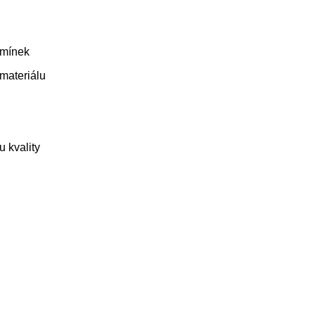
odmínek
 materiálu
 kvality