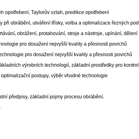
běh opotřebení, Taylorův vztah, predikce opotřebení
íly při obrábění, utváření třísky, volba a optimalizace řezných p
távání, obrážení, protahování, stroje a nástroje, upínání, dělení
hnologie pro dosažení nejvyšší kvality a přesnosti povrchů
echnologie pro dosažení nejvyšší kvality a přesnosti povrchů
ladních výrobních technologií, základní prostředky pro kontrolu
optimalizační postupy, výběr vhodné technologie
stní předpisy, základní pojmy procesu obrábění.
.