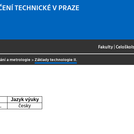
ČENÍ TECHNICKÉ V PRAZE
Fakulty
|
Celoškol
vání a metrologie
>
Základy technologie II.
Jazyk výuky
L
česky