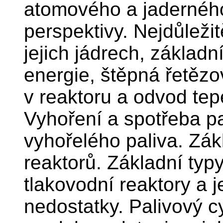
atomového a jadernéh
perspektivy. Nejdůleži
jejich jádrech, základn
energie, štěpná řetězo
v reaktoru a odvod tep
Vyhoření a spotřeba pa
vyhořelého paliva. Zák
reaktorů. Základní typ
tlakovodní reaktory a j
nedostatky. Palivový c