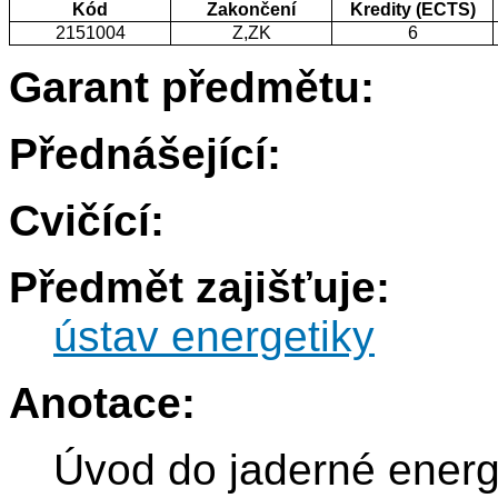
Kód
Zakončení
Kredity (ECTS)
2151004
Z,ZK
6
Garant předmětu:
Přednášející:
Cvičící:
Předmět zajišťuje:
ústav energetiky
Anotace:
Úvod do jaderné energe