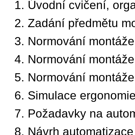
1. Úvodní cvičení, org
2. Zadání předmětu mo
3. Normování montáže 
4. Normování montáže
5. Normování montáže
6. Simulace ergonomie
7. Požadavky na auto
8. Návrh automatizace