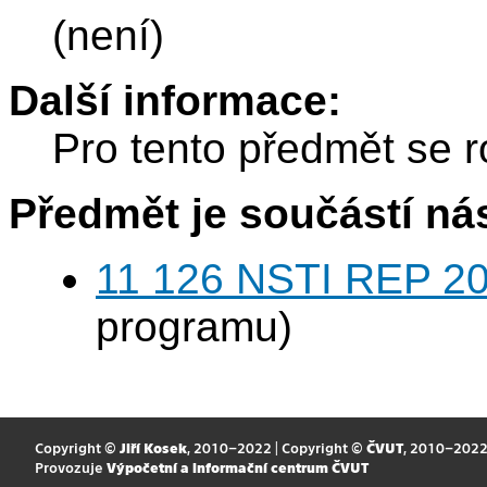
(není)
Další informace:
Pro tento předmět se r
Předmět je součástí nás
11 126 NSTI REP 20
programu)
Copyright ©
Jiří Kosek
, 2010–2022 | Copyright ©
ČVUT
, 2010–202
Provozuje
Výpočetní a informační centrum ČVUT